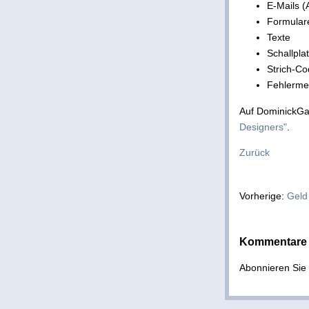
E-Mails (
Formular
Texte
Schallpla
Strich-C
Fehlerme
Auf DominickGat
Designers"
.
Zurück
Vorherige:
Geld
Kommentare 
Abonnieren Si