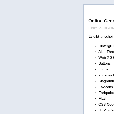
Online Gen
Datum: 28.10.2009
Es gibt anschei
Hintergrü
Ajax-Thr
Web 2.0 
Buttons
Logos
abgerund
Diagram
Favicons
Farbpalet
Flash
CSS-Code
HTML-Co