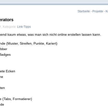
Startseite
·
Projekte
·
K
erators
 , Kategorie:
Link-Tipps
nend kaum etwas, was man sich nicht online erstellen lassen kann.
nde (Muster, Streifen, Punkte, Kariert)
obber
Badges
ete Ecken
me
ten
 (Tabs, Formatierer)
de