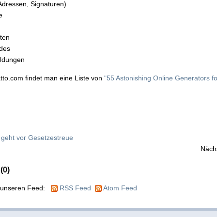
Adressen, Signaturen)
e
tten
odes
ldungen
to.com findet man eine Liste von
"55 Astonishing Online Generators f
 geht vor Gesetzestreue
Näch
(0)
e unseren Feed:
RSS Feed
Atom Feed